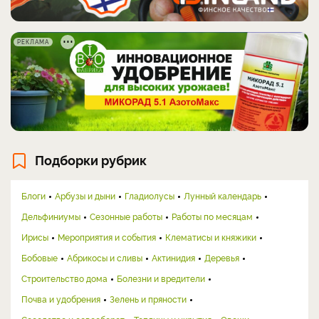
РЕКЛАМА
Подборки рубрик
Блоги
Арбузы и дыни
Гладиолусы
Лунный календарь
Дельфиниумы
Сезонные работы
Работы по месяцам
Ирисы
Мероприятия и события
Клематисы и княжики
Бобовые
Абрикосы и сливы
Актинидия
Деревья
Строительство дома
Болезни и вредители
Почва и удобрения
Зелень и пряности