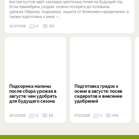
внутри кустов идёт закладка цветочных почек на будущий год.
Если пренебречь уходом, можно потерять до половины
урожая. Обрезка, подкормка, защита от болезней и вредителей, а
также подготовка к зиме — ...
30.07.2026
0
722
Подкормка малины
Подготовка грядок к
после сбора урожая в
осени в августе: посев
августе: чем удобрять
сидератов и внесение
для будущего сезона
удобрений
29.07.2026
0
511
27.07.2026
1
204