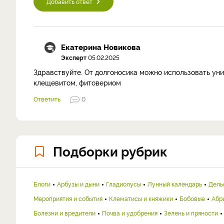
Добавить ответ
Екатерина Новикова
Эксперт
05.02.2025
Здравствуйте. От долгоносика можно использовать ун
клещевитом, фитовериом
Ответить
0
Подборки рубрик
Блоги
Арбузы и дыни
Гладиолусы
Лунный календарь
Дель
Мероприятия и события
Клематисы и княжики
Бобовые
Абр
Болезни и вредители
Почва и удобрения
Зелень и пряности