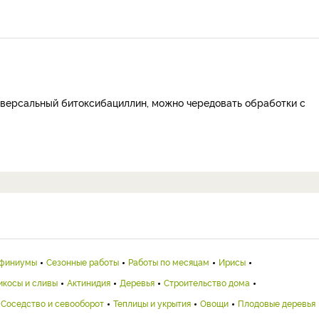
иверсальный битоксибациллин, можно чередовать обработки с
финиумы
Сезонные работы
Работы по месяцам
Ирисы
икосы и сливы
Актинидия
Деревья
Строительство дома
Соседство и севооборот
Теплицы и укрытия
Овощи
Плодовые деревья