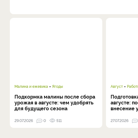
Малина и ежевика
Ягоды
Август
Работ
Подкормка малины после сбора
Подготовка
урожая в августе: чем удобрять
августе: п
для будущего сезона
внесение 
29.07.2026
0
511
27.07.2026