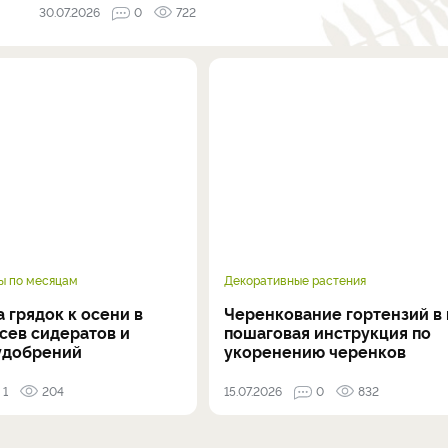
30.07.2026
0
722
ы по месяцам
Декоративные растения
 грядок к осени в
Черенкование гортензий в 
осев сидератов и
пошаговая инструкция по
удобрений
укоренению черенков
1
204
15.07.2026
0
832