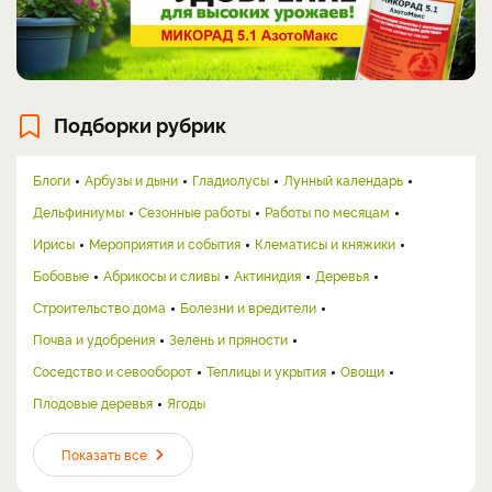
Подборки рубрик
Блоги
Арбузы и дыни
Гладиолусы
Лунный календарь
Дельфиниумы
Сезонные работы
Работы по месяцам
Ирисы
Мероприятия и события
Клематисы и княжики
Бобовые
Абрикосы и сливы
Актинидия
Деревья
Строительство дома
Болезни и вредители
Почва и удобрения
Зелень и пряности
Соседство и севооборот
Теплицы и укрытия
Овощи
Плодовые деревья
Ягоды
Показать все