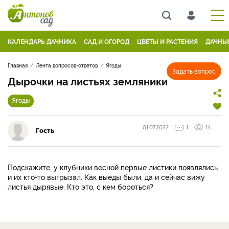
КАЛЕНДАРЬ ДАЧНИКА
САД И ОГОРОД
ЦВЕТЫ И РАСТЕНИЯ
ДАЧНЫ
Главная
Лента вопросов-ответов
Ягоды
Задать вопрос
Дырочки на листьях земляники
Ягоды
01.07.2022
1
14
Гость
Подскажите, у клубники весной первые листики появлялись
и их кто-то выгрызал. Как выеды были, да и сейчас вижу
листья дырявые. Кто это, с кем бороться?