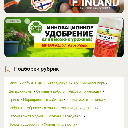
РЕКЛАМА
Подборки рубрик
Блоги
Арбузы и дыни
Гладиолусы
Лунный календарь
Дельфиниумы
Сезонные работы
Работы по месяцам
Ирисы
Мероприятия и события
Клематисы и княжики
Бобовые
Абрикосы и сливы
Актинидия
Деревья
Строительство дома
Болезни и вредители
Почва и удобрения
Зелень и пряности