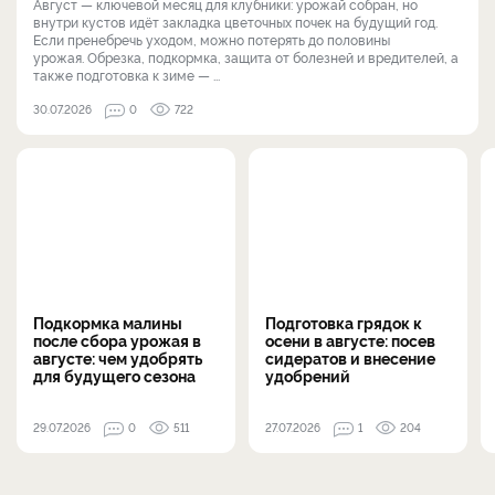
Август — ключевой месяц для клубники: урожай собран, но
внутри кустов идёт закладка цветочных почек на будущий год.
Если пренебречь уходом, можно потерять до половины
урожая. Обрезка, подкормка, защита от болезней и вредителей, а
также подготовка к зиме — ...
30.07.2026
0
722
Подкормка малины
Подготовка грядок к
после сбора урожая в
осени в августе: посев
августе: чем удобрять
сидератов и внесение
для будущего сезона
удобрений
29.07.2026
0
511
27.07.2026
1
204