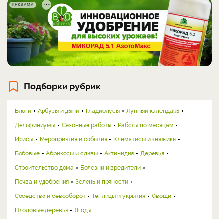
РЕКЛАМА
Подборки рубрик
Блоги
Арбузы и дыни
Гладиолусы
Лунный календарь
Дельфиниумы
Сезонные работы
Работы по месяцам
Ирисы
Мероприятия и события
Клематисы и княжики
Бобовые
Абрикосы и сливы
Актинидия
Деревья
Строительство дома
Болезни и вредители
Почва и удобрения
Зелень и пряности
Соседство и севооборот
Теплицы и укрытия
Овощи
Плодовые деревья
Ягоды