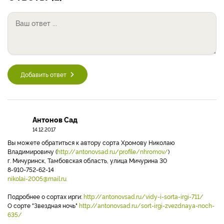
Добавить ответ
Антонов Сад
14.12.2017
Вы можете обратиться к автору сорта Хромову Николаю
Владимировичу (
http://antonovsad.ru/profile/nhromov/
)
г. Мичуринск, Тамбовская область, улица Мичурина 30
8-910-752-62-14
nikolai-2005@mail.ru
Подробнее о сортах ирги:
http://antonovsad.ru/vidy-i-sorta-irgi-711/
О сорте "Звездная ночь"
http://antonovsad.ru/sort-irgi-zvezdnaya-noch-
635/