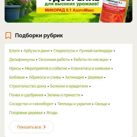
Подборки рубрик
Блоги
Арбузы и дыни
Гладиолусы
Лунный календарь
Дельфиниумы
Сезонные работы
Работы по месяцам
Ирисы
Мероприятия и события
Клематисы и княжики
Бобовые
Абрикосы и сливы
Актинидия
Деревья
Строительство дома
Болезни и вредители
Почва и удобрения
Зелень и пряности
Соседство и севооборот
Теплицы и укрытия
Овощи
Плодовые деревья
Ягоды
Показать все