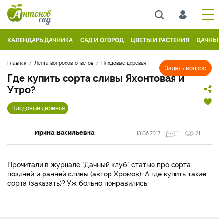
КАЛЕНДАРЬ ДАЧНИКА
САД И ОГОРОД
ЦВЕТЫ И РАСТЕНИЯ
ДАЧНЫ
Главная
Лента вопросов-ответов
Плодовые деревья
Задать вопрос
Где купить сорта сливы Яхонтовая и
Утро?
Плодовые деревья
Ирина Васильевна
13.06.2017
1
21
Прочитали в журнале "Дачный клуб" статью про сорта
поздней и ранней сливы (автор Хромов). А где купить такие
сорта (заказать)? Уж больно понравились.