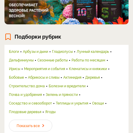
Подборки рубрик
Блоги
Арбузы и дыни
Гладиолусы
Лунный календарь
Дельфиниумы
Сезонные работы
Работы по месяцам
Ирисы
Мероприятия и события
Клематисы и княжики
Бобовые
Абрикосы и сливы
Актинидия
Деревья
Строительство дома
Болезни и вредители
Почва и удобрения
Зелень и пряности
Соседство и севооборот
Теплицы и укрытия
Овощи
Плодовые деревья
Ягоды
Показать все