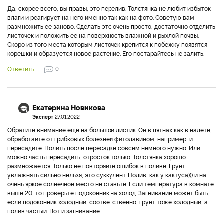
Да, скорее всего, вы правы, это перелив. Толстянка не любит избыток
влаги и реагирует на него именно так как на фото. Советую вам
размножить ее заново. Сделать это очень просто, достаточно отделить
листочек и положить ее на поверхность влажной и рыхлой почвы.
Скоро из того места которым листочек крепится к побежку появятся
корешки и образуется новое растение. Его постарайтесь не залить.
Ответить
0
Екатерина Новикова
Эксперт
27.01.2022
Обратите внимание ещё на большой листик. Он в пятнах как в налёте,
обработайте от грибковых болезней фитолавином, например, и
пересадите. Полить после пересадке совсем немного нужно. Или
можно часть пересадить, отросток только. Толстянка хорошо
размножается. Только не повторяйте ошибок в поливе. Грунт
увлажнять сильно нельзя, это суккулент. Полив, как у кактуса))) и на
очень яркое солнечное место не ставьте. Если температура в комнате
выше 20, то проверьте подоконник на холод. Загнивание может быть,
если подоконник холодный, соответственно, грунт тоже холодный, а
полив частый. Вот и загнивание