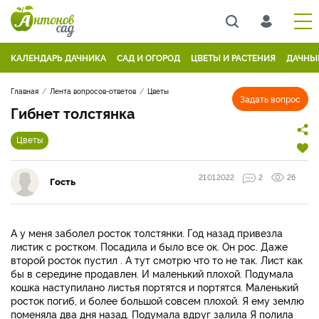
КАЛЕНДАРЬ ДАЧНИКА
САД И ОГОРОД
ЦВЕТЫ И РАСТЕНИЯ
ДАЧНЫ
Главная
Лента вопросов-ответов
Цветы
Задать вопрос
Гибнет толстянка
Цветы
21.01.2022
2
26
Гость
А у меня заболел росток толстянки. Год назад привезла
листик с ростком. Посадила и было все ок. Он рос. Даже
второй росток пустил . А тут смотрю что то не так. Лист как
бы в середине продавлен. И маленький плохой. Подумала
кошка наступилано листья портятся и портятся. Маленький
росток погиб, и более большой совсем плохой. Я ему землю
поменяла два дня назад. Подумала вдруг залила Я полила