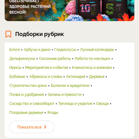
Подборки рубрик
Блоги
Арбузы и дыни
Гладиолусы
Лунный календарь
Дельфиниумы
Сезонные работы
Работы по месяцам
Ирисы
Мероприятия и события
Клематисы и княжики
Бобовые
Абрикосы и сливы
Актинидия
Деревья
Строительство дома
Болезни и вредители
Почва и удобрения
Зелень и пряности
Соседство и севооборот
Теплицы и укрытия
Овощи
Плодовые деревья
Ягоды
Показать все