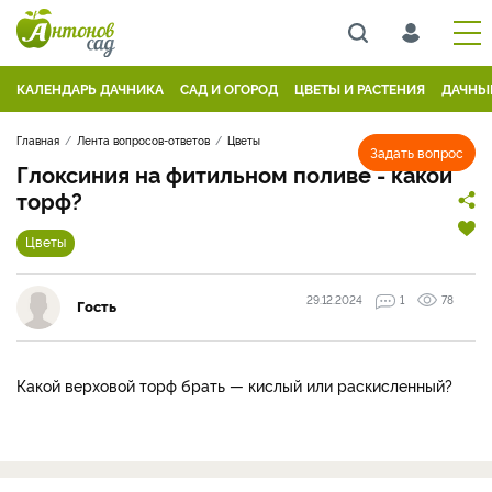
КАЛЕНДАРЬ ДАЧНИКА
САД И ОГОРОД
ЦВЕТЫ И РАСТЕНИЯ
ДАЧНЫ
Главная
Лента вопросов-ответов
Цветы
Задать вопрос
Глоксиния на фитильном поливе - какой
торф?
Цветы
29.12.2024
1
78
Гость
Какой верховой торф брать — кислый или раскисленный?