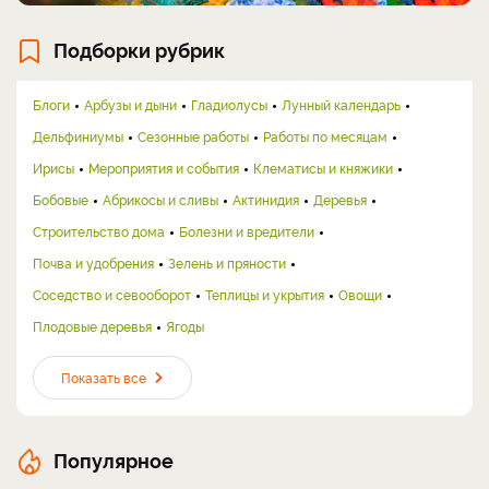
Подборки рубрик
Блоги
Арбузы и дыни
Гладиолусы
Лунный календарь
Дельфиниумы
Сезонные работы
Работы по месяцам
Ирисы
Мероприятия и события
Клематисы и княжики
Бобовые
Абрикосы и сливы
Актинидия
Деревья
Строительство дома
Болезни и вредители
Почва и удобрения
Зелень и пряности
Соседство и севооборот
Теплицы и укрытия
Овощи
Плодовые деревья
Ягоды
Показать все
Популярное