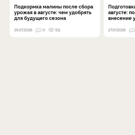
Подкормка малины после сбора
Подготовка
урожая в августе: чем удобрять
августе: п
для будущего сезона
внесение 
29.07.2026
0
511
27.07.2026