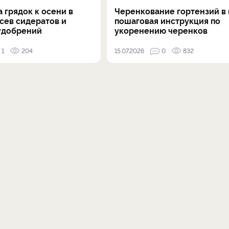
 грядок к осени в
Черенкование гортензий в 
осев сидератов и
пошаговая инструкция по
удобрений
укоренению черенков
1
204
15.07.2026
0
832