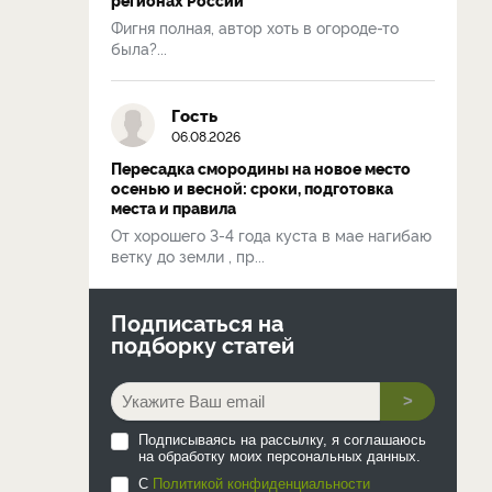
Фигня полная, автор хоть в огороде-то
была?...
Гость
06.08.2026
Пересадка смородины на новое место
осенью и весной: сроки, подготовка
места и правила
От хорошего 3-4 года куста в мае нагибаю
ветку до земли , пр...
Подписаться на
подборку статей
>
Подписываясь на рассылку, я соглашаюсь
на обработку моих персональных данных.
С
Политикой конфиденциальности