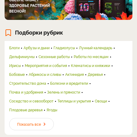
Подборки рубрик
Блоги
Арбузы и дыни
Гладиолусы
Лунный календарь
Дельфиниумы
Сезонные работы
Работы по месяцам
Ирисы
Мероприятия и события
Клематисы и княжики
Бобовые
Абрикосы и сливы
Актинидия
Деревья
Строительство дома
Болезни и вредители
Почва и удобрения
Зелень и пряности
Соседство и севооборот
Теплицы и укрытия
Овощи
Плодовые деревья
Ягоды
Показать все