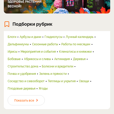
Подборки рубрик
Блоги
Арбузы и дыни
Гладиолусы
Лунный календарь
Дельфиниумы
Сезонные работы
Работы по месяцам
Ирисы
Мероприятия и события
Клематисы и княжики
Бобовые
Абрикосы и сливы
Актинидия
Деревья
Строительство дома
Болезни и вредители
Почва и удобрения
Зелень и пряности
Соседство и севооборот
Теплицы и укрытия
Овощи
Плодовые деревья
Ягоды
Показать все