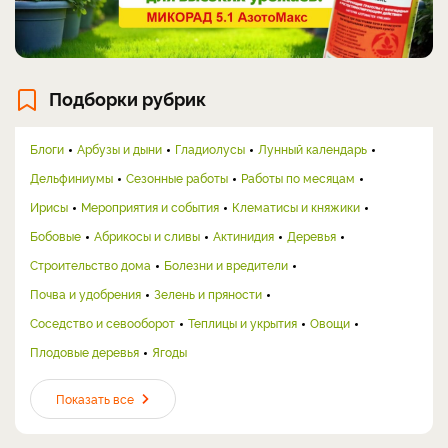
Подборки рубрик
Блоги
Арбузы и дыни
Гладиолусы
Лунный календарь
Дельфиниумы
Сезонные работы
Работы по месяцам
Ирисы
Мероприятия и события
Клематисы и княжики
Бобовые
Абрикосы и сливы
Актинидия
Деревья
Строительство дома
Болезни и вредители
Почва и удобрения
Зелень и пряности
Соседство и севооборот
Теплицы и укрытия
Овощи
Плодовые деревья
Ягоды
Показать все