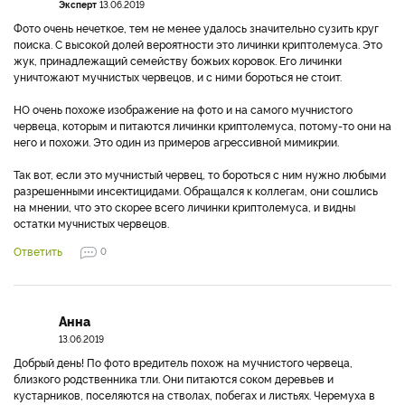
Эксперт
13.06.2019
Фото очень нечеткое, тем не менее удалось значительно сузить круг
поиска. С высокой долей вероятности это личинки криптолемуса. Это
жук, принадлежащий семейству божьих коровок. Его личинки
уничтожают мучнистых червецов, и с ними бороться не стоит.
НО очень похоже изображение на фото и на самого мучнистого
червеца, которым и питаются личинки криптолемуса, потому-то они на
него и похожи. Это один из примеров агрессивной мимикрии.
Так вот, если это мучнистый червец, то бороться с ним нужно любыми
разрешенными инсектицидами. Обращался к коллегам, они сошлись
на мнении, что это скорее всего личинки криптолемуса, и видны
остатки мучнистых червецов.
Ответить
0
Анна
13.06.2019
Добрый день! По фото вредитель похож на мучнистого червеца,
близкого родственника тли. Они питаются соком деревьев и
кустарников, поселяются на стволах, побегах и листьях. Черемуха в