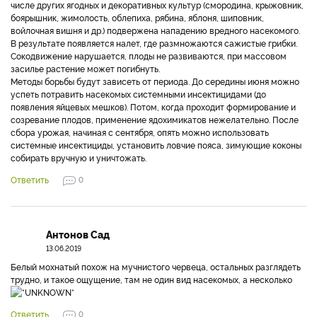
числе других ягодных и декоративных культур (смородина, крыжовник,
боярышник, жимолость, облепиха, рябина, яблоня, шиповник,
войлочная вишня и др.) подвержена нападению вредного насекомого.
В результате появляется налет, где размножаются сажистые грибки.
Сокодвижение нарушается, плоды не развиваются, при массовом
засилье растение может погибнуть.
Методы борьбы будут зависеть от периода. До середины июня можно
успеть потравить насекомых системными инсектицидами (до
появления яйцевых мешков). Потом, когда проходит формирование и
созревание плодов, применение ядохимикатов нежелательно. После
сбора урожая, начиная с сентября, опять можно использовать
системные инсектициды, установить ловчие пояса, зимующие коконы
собирать вручную и уничтожать.
Ответить
0
Антонов Сад
13.06.2019
Белый мохнатый похож на мучнистого червеца, остальных разглядеть
трудно, и такое ощущение, там не один вид насекомых, а несколько
Ответить
0