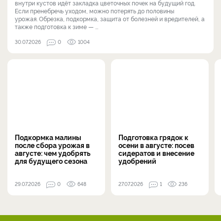
внутри кустов идёт закладка цветочных почек на будущий год.
Если пренебречь уходом, можно потерять до половины
урожая. Обрезка, подкормка, защита от болезней и вредителей, а
также подготовка к зиме — ...
30.07.2026
0
1004
Подкормка малины
Подготовка грядок к
после сбора урожая в
осени в августе: посев
августе: чем удобрять
сидератов и внесение
для будущего сезона
удобрений
29.07.2026
0
648
27.07.2026
1
236