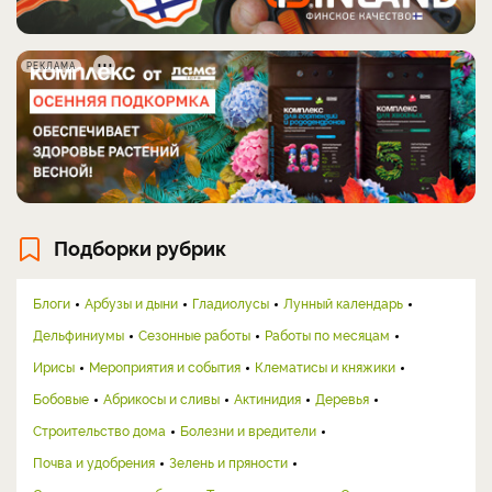
РЕКЛАМА
Подборки рубрик
Блоги
Арбузы и дыни
Гладиолусы
Лунный календарь
Дельфиниумы
Сезонные работы
Работы по месяцам
Ирисы
Мероприятия и события
Клематисы и княжики
Бобовые
Абрикосы и сливы
Актинидия
Деревья
Строительство дома
Болезни и вредители
Почва и удобрения
Зелень и пряности