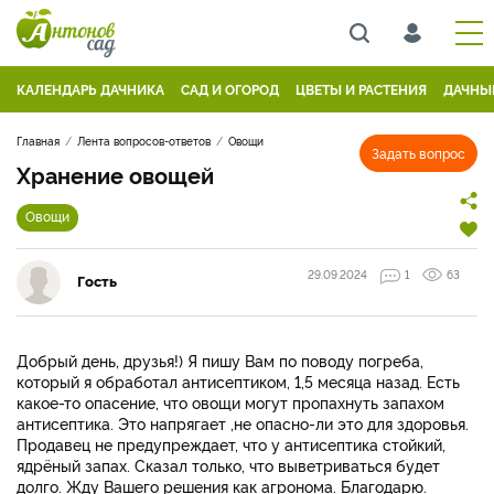
КАЛЕНДАРЬ ДАЧНИКА
САД И ОГОРОД
ЦВЕТЫ И РАСТЕНИЯ
ДАЧНЫ
Главная
Лента вопросов-ответов
Овощи
Задать вопрос
Хранение овощей
Овощи
29.09.2024
1
63
Гость
Добрый день, друзья!) Я пишу Вам по поводу погреба,
который я обработал антисептиком, 1,5 месяца назад. Есть
какое-то опасение, что овощи могут пропахнуть запахом
антисептика. Это напрягает ,не опасно-ли это для здоровья.
Продавец не предупреждает, что у антисептика стойкий,
ядрёный запах. Сказал только, что выветриваться будет
долго. Жду Вашего решения как агронома. Благодарю.