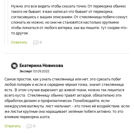
Нужно это все видеть чтобы сказать точно. От перекорма обычно
такого не бывает, я вам написал что бывает от перекорма,
согласившись с вашим описанием. От стеклянницы побеги сохнут,
сломать их можно, но они не становятся настолько хрупкими
чтобы ломаться от любого ветерка, как вы пишите, тут скорее что-
то другое.
Ответить
0
Екатерина Новикова
Эксперт
03.09.2022
Самое простое, как узнать стеклянница или нет, это срезать побег
любой поперёк и если в середине чёрная точка, значит стеклянница
есть . В этом случае вырезают до живой ткани, можно так лишиться
всего куста . Стеклянницу обычно травят актарой, обязательно эти
обработки делаем и профилактически. Понаблюдайте, если
междоузлия вытянуты, лист мельчает - это точно её воздействие, если
же листья крупные она наращивает зелёные побеги активно, то это
влияние перекорма азота
Ответить
0