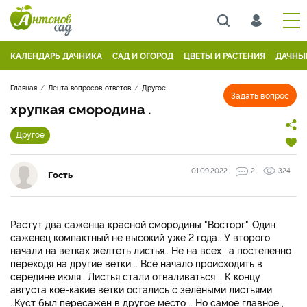
КАЛЕНДАРЬ ДАЧНИКА
САД И ОГОРОД
ЦВЕТЫ И РАСТЕНИЯ
ДАЧНЫ
Главная
Лента вопросов-ответов
Другое
Задать вопрос
хрупкая смородина .
Другое
01.09.2022
2
324
Гость
Растут два саженца красной смородины "Восторг"..Один
саженец компактный не высокий уже 2 года.. У второго
начали на ветках желтеть листья.. Не на всех , а постепенно
переходя на другие ветки .. Всё начало происходить в
середине июля.. Листья стали отваливаться .. К концу
августа кое-какие ветки остались с зелёными листьями
..Куст был пересажен в другое место .. Но самое главное ,