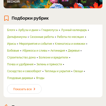
Подборки рубрик
Блоги
Арбузы и дыни
Гладиолусы
Лунный календарь
Дельфиниумы
Сезонные работы
Работы по месяцам
Ирисы
Мероприятия и события
Клематисы и княжики
Бобовые
Абрикосы и сливы
Актинидия
Деревья
Строительство дома
Болезни и вредители
Почва и удобрения
Зелень и пряности
Соседство и севооборот
Теплицы и укрытия
Овощи
Плодовые деревья
Ягоды
Показать все