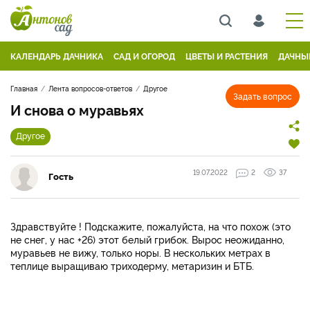
КАЛЕНДАРЬ ДАЧНИКА
САД И ОГОРОД
ЦВЕТЫ И РАСТЕНИЯ
ДАЧНЫ
Главная
Лента вопросов-ответов
Другое
Задать вопрос
И снова о муравьях
Другое
19.07.2022
2
37
Гость
Здравствуйте ! Подскажите, пожалуйста, на что похож (это
не снег, у нас +26) этот белый грибок. Вырос неожиданно,
муравьев не вижу, только норы. В нескольких метрах в
теплице выращиваю триходерму, метаризин и БТБ.