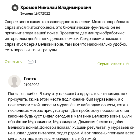
Хромов Николай Владимирович
Эксперт
19.07.2022
Скорее всего какая-то разновидность плесени. Можно попробовать
справиться Фитоспорином, это биологический фунгицид, он не
причинит вреда вашей почве. Проведите две или три обработки с
интервалом дней в пять, должно помочь. С муравьями поможет
справиться серия Великий воин, там все что максимально удобно,
есть порошки, гели, гранулы.
Ответить
1
Скрыть ответы
Гость
21.07.2022
Понял, спасибо ! Я хочу эту плесень ( а вдруг это актиномицеты )
приручить, т.к. на этом месте под пионами был муравейник, а с
появлением этой плесени муравьёв не наблюдаю совсем, хотя в
нескольких метрах присутствуют. Для пробы хочу переселить под
какой-нибудь куст. Видел сегодня в магазине Великого воина. Были
обработки Муравьином, Муравьедом, Домовым (некое подобие
Великого воина). Домовой показал худший результат : у муравьев он
не вызвал даже интереса, ходят рядом. А вот плесень прогнала всех
муравьев, поэтому и заморочился с этой темой.