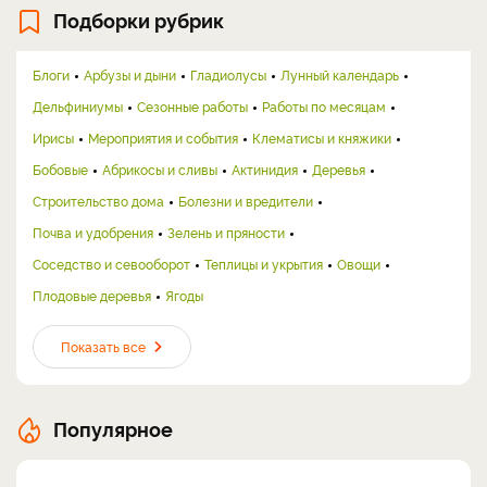
Подборки рубрик
Блоги
Арбузы и дыни
Гладиолусы
Лунный календарь
Дельфиниумы
Сезонные работы
Работы по месяцам
Ирисы
Мероприятия и события
Клематисы и княжики
Бобовые
Абрикосы и сливы
Актинидия
Деревья
Строительство дома
Болезни и вредители
Почва и удобрения
Зелень и пряности
Соседство и севооборот
Теплицы и укрытия
Овощи
Плодовые деревья
Ягоды
Показать все
Популярное