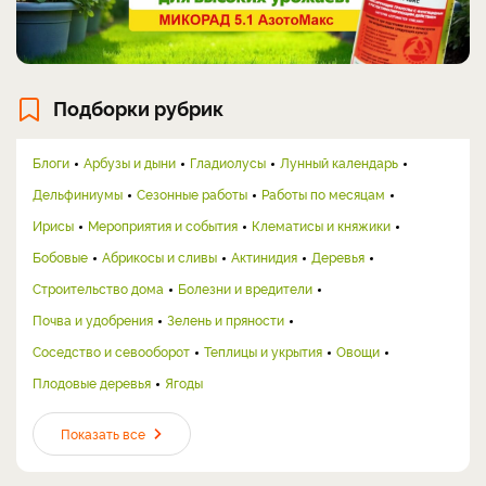
Подборки рубрик
Блоги
Арбузы и дыни
Гладиолусы
Лунный календарь
Дельфиниумы
Сезонные работы
Работы по месяцам
Ирисы
Мероприятия и события
Клематисы и княжики
Бобовые
Абрикосы и сливы
Актинидия
Деревья
Строительство дома
Болезни и вредители
Почва и удобрения
Зелень и пряности
Соседство и севооборот
Теплицы и укрытия
Овощи
Плодовые деревья
Ягоды
Показать все