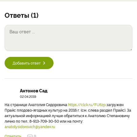
Ответы (1)
Добавить ответ
Антонов Сад
02.04.2019
На странице Анатолия Сидоровича
https://clck.ru/FU6zp
загружен
Прайс плодово-ягодных культур на 2016 г. (см. слева раздел Прайс). За
актуальной информацией лучше обратиться к Анатолию Степановичу
лично по тел.: 8-913-709-30-50 или на почту:
anatolysidorovich@yandex.ru
Ответить
0