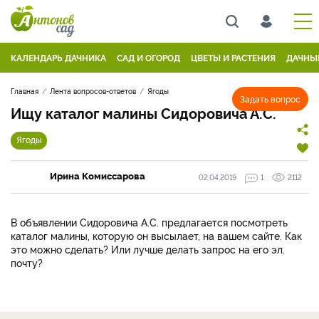
КАЛЕНДАРЬ ДАЧНИКА
САД И ОГОРОД
ЦВЕТЫ И РАСТЕНИЯ
ДАЧНЫ
Главная
Лента вопросов-ответов
Ягоды
Задать вопрос
Ищу каталог малины Сидоровича А.С.
Ягоды
Ирина Комиссарова
02.04.2019
1
2112
В объявлении Сидоровича А.С. предлагается посмотреть
каталог малины, которую он высылает, на вашем сайте. Как
это можно сделать? Или лучше делать запрос на его эл.
почту?