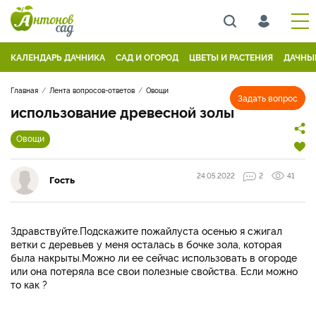
КАЛЕНДАРЬ ДАЧНИКА
САД И ОГОРОД
ЦВЕТЫ И РАСТЕНИЯ
ДАЧНЫ
Главная
Лента вопросов-ответов
Овощи
Задать вопрос
использование древесной золы
Овощи
24.05.2022
2
41
Гость
Здравствуйте.Подскажите пожайлуста осенью я сжигал
ветки с деревьев у меня осталась в бочке зола, которая
была накрыты.Можно ли ее сейчас использовать в огороде
или она потеряла все свои полезные свойства. Если можно
то как ?