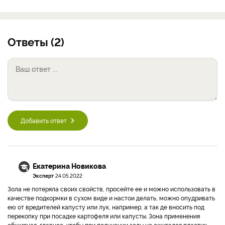
Ответы (2)
Добавить ответ
Екатерина Новикова
Эксперт
24.05.2022
Зола не потеряла своих свойств, просейте ее и можно использовать в
качестве подкормки в сухом виде и настои делать, можно опудривать
ею от вредителей капусту или лук, например, а так де вносить под
перекопку при посадке картофеля или капусты. Зона применения
обширная, главное, чтобы при получении золы не сжигался пластик,