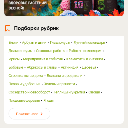
Подборки рубрик
Блоги
Арбузы и дыни
Гладиолусы
Лунный календарь
Дельфиниумы
Сезонные работы
Работы по месяцам
Ирисы
Мероприятия и события
Клематисы и княжики
Бобовые
Абрикосы и сливы
Актинидия
Деревья
Строительство дома
Болезни и вредители
Почва и удобрения
Зелень и пряности
Соседство и севооборот
Теплицы и укрытия
Овощи
Плодовые деревья
Ягоды
Показать все