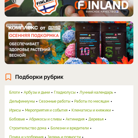
РЕКЛАМА
Подборки рубрик
Блоги
Арбузы и дыни
Гладиолусы
Лунный календарь
Дельфиниумы
Сезонные работы
Работы по месяцам
Ирисы
Мероприятия и события
Клематисы и княжики
Бобовые
Абрикосы и сливы
Актинидия
Деревья
Строительство дома
Болезни и вредители
Почва и удобрения
Зелень и пряности