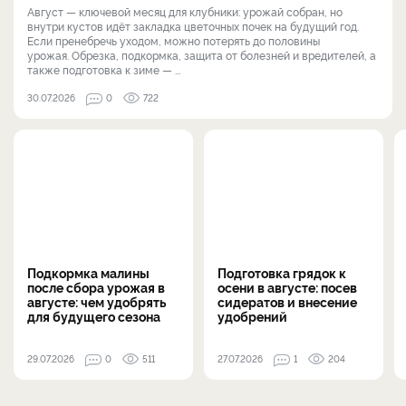
Август — ключевой месяц для клубники: урожай собран, но
внутри кустов идёт закладка цветочных почек на будущий год.
Если пренебречь уходом, можно потерять до половины
урожая. Обрезка, подкормка, защита от болезней и вредителей, а
также подготовка к зиме — ...
30.07.2026
0
722
Подкормка малины
Подготовка грядок к
после сбора урожая в
осени в августе: посев
августе: чем удобрять
сидератов и внесение
для будущего сезона
удобрений
29.07.2026
0
511
27.07.2026
1
204