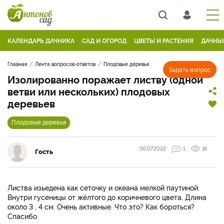
КАЛЕНДАРЬ ДАЧНИКА
САД И ОГОРОД
ЦВЕТЫ И РАСТЕНИЯ
ДАЧНЫ
Главная
Лента вопросов-ответов
Плодовые деревья
Задать вопрос
Изолированно поражает листву (одной
ветви или нескольких) плодовых
деревьев
Плодовые деревья
06.07.2022
1
18
Гость
Листва изьедена как сеточку и океана мелкой паутиной.
Внутри гусеницы от жёлтого до коричневого цвета. Длина
около 3 , 4 см. Очень активные. Что это? Как бороться?
Спасибо