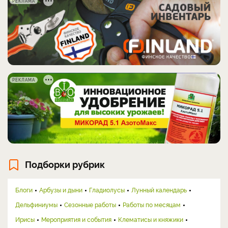
РЕКЛАМА
РЕКЛАМА
Подборки рубрик
Блоги
Арбузы и дыни
Гладиолусы
Лунный календарь
Дельфиниумы
Сезонные работы
Работы по месяцам
Ирисы
Мероприятия и события
Клематисы и княжики