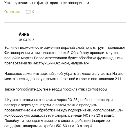
Хотел уточнить, не фитофторин, а фитоспорин - м
Ответить
0
Анна
05.03.2018
Если нет возможности заменить верхний слой почвы, грунт проливают
Фитоспорином и прикрывают пленкой. Обработку проводить лучше
весной (в марте). Более агрессивной будет обработка фунгицидными
препаратами по инструкции (Оксихом, например)
Надежнее заменить верхний слой: убрать и вывести с участка. На его
место внести дерновую землю, перегной и торф в соотношении 2:1:1.
Также попробуйте другие методы профилактики фитофторы:
1. Кусты опрыскивают сначала через 20-25 дней после высадки,
повторно через две недели, а потом можно проводить
профилактические обработки между подкормками. Использовать 1%-
ной бордоскую жидкость или хлорокись меди (40 г на 10 л воды).
Подойдут и препараты широкого спектра действия (например,
сандофан, полирам и акробат (50-60 г на 10 л воды).