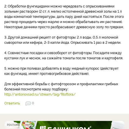
2. Обработки фунгицидами можно чередовать с опрыскиваниями
зольным раствором (2 ст. л. мелко истолченной древесной золы на 1 л
воды комнатной температуры, дать пару дней настояться. После этого
раствор процедить через марлю и можно обрабатывать им растения).
Некоторые дачники просто разбрасывают древесную золу по грядкам.
3. Другой домашний рецепт от фитофторы: 2 л воды, 0,5 л молочной
сыворотки или кефира, 2-3 капли йода. Опрыскивать 1 раз в 2 недели.
4. Совместные посадки и севооборот от фитофторы. Посадите между
кустами лук и чеснок, на сажайте томаты после томатов и картофеля.
5. можно при поливах добавлять в воду медный купорос (действует
как фунгицид, имеет противогрибковое действие).
Для эффективной борьбы с фитофторозом и профилактики грибных
болезней посмотрите нашу подборку:
http://antonovsad.ru/stream/tag/fitoftora/
Ответить
0
РЕКЛАМА