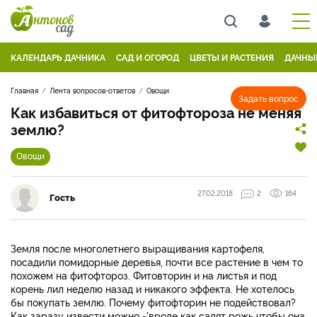
КАЛЕНДАРЬ ДАЧНИКА
САД И ОГОРОД
ЦВЕТЫ И РАСТЕНИЯ
ДАЧНЫ
Главная
Лента вопросов-ответов
Овощи
Задать вопрос
Как избавиться от фитофтороза не меняя
землю?
Овощи
27.02.2018
2
164
Гость
Земля после многолетнего выращивания картофеля,
посадили помидорные деревья, почти все растение в чем то
похожем на фитофтороз. Фитовторин и на листья и под
корень лил неделю назад и никакого эффекта. Не хотелось
бы покупать землю. Почему фитофторин не подействовал?
Как заразу извести можно -'вроде как садят рожь чтобы она