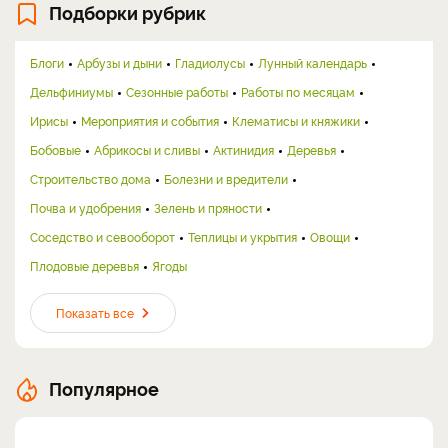
Подборки рубрик
Блоги
Арбузы и дыни
Гладиолусы
Лунный календарь
Дельфиниумы
Сезонные работы
Работы по месяцам
Ирисы
Мероприятия и события
Клематисы и княжики
Бобовые
Абрикосы и сливы
Актинидия
Деревья
Строительство дома
Болезни и вредители
Почва и удобрения
Зелень и пряности
Соседство и севооборот
Теплицы и укрытия
Овощи
Плодовые деревья
Ягоды
Показать все
Популярное