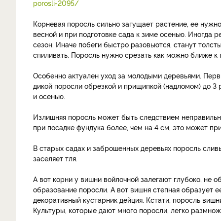
porosli-2095/
Корневая поросль сильно загущает растение, ее нужн
весной и при подготовке сада к зиме осенью. Иногда р
сезон. Иначе побеги быстро разовьются, станут толсты
спиливать. Поросль нужно срезать как можно ближе к 
Особенно актуален уход за молодыми деревьями. Перв
дикой поросли обрезкой и прищипкой (надломом) до 3 
и осенью.
Излишняя поросль может быть следствием неправильно
при посадке фундука более, чем на 4 см, это может п
В старых садах и заброшенных деревьях поросль сливы,
заселяет тля.
А вот корни у вишни войлочной залегают глубоко, не 
образование поросли. А вот вишня степная образует ее
декоративный кустарник дейция. Кстати, поросль вишн
Культуры, которые дают много поросли, легко размно