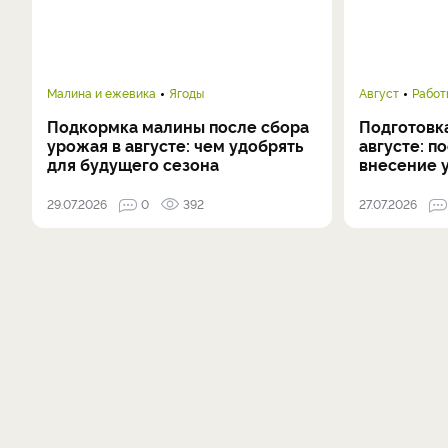
Малина и ежевика
Ягоды
Август
Работ
Подкормка малины после сбора
Подготовка
урожая в августе: чем удобрять
августе: п
для будущего сезона
внесение 
29.07.2026
0
392
27.07.2026