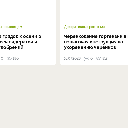
ы по месяцам
Декоративные растения
 грядок к осени в
Черенкование гортензий в 
осев сидератов и
пошаговая инструкция по
удобрений
укоренению черенков
0
190
15.07.2026
0
813