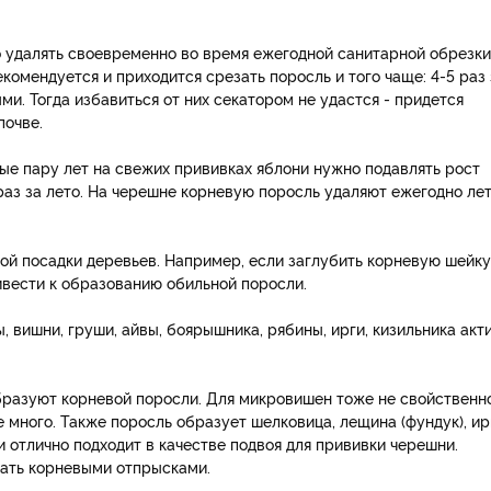
о удалять своевременно во время ежегодной санитарной обрезки
екомендуется и приходится срезать поросль и того чаще: 4-5 раз 
ми. Тогда избавиться от них секатором не удастся - придется
почве.
ые пару лет на свежих прививках яблони нужно подавлять рост
раз за лето. На черешне корневую поросль удаляют ежегодно ле
й посадки деревьев. Например, если заглубить корневую шейку
ривести к образованию обильной поросли.
 вишни, груши, айвы, боярышника, рябины, ирги, кизильника акт
образуют корневой поросли. Для микровишен тоже не свойственн
 много. Также поросль образует шелковица, лещина (фундук), ир
и отлично подходит в качестве подвоя для прививки черешни.
жать корневыми отпрысками.