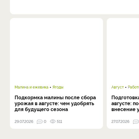
Малина и ежевика
Ягоды
Август
Работ
Подкормка малины после сбора
Подготовка
урожая в августе: чем удобрять
августе: п
для будущего сезона
внесение 
29.07.2026
0
511
27.07.2026