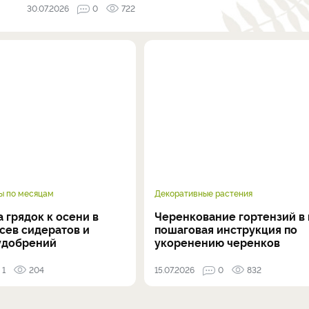
30.07.2026
0
722
ы по месяцам
Декоративные растения
 грядок к осени в
Черенкование гортензий в 
осев сидератов и
пошаговая инструкция по
удобрений
укоренению черенков
1
204
15.07.2026
0
832