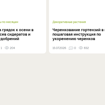
ы по месяцам
Декоративные растения
 грядок к осени в
Черенкование гортензий в 
осев сидератов и
пошаговая инструкция по
удобрений
укоренению черенков
1
204
15.07.2026
0
832