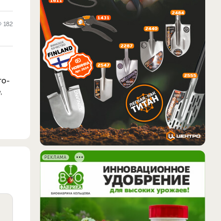
182
то-
,
РЕКЛАМА