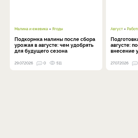
Малина и ежевика
Ягоды
Август
Работ
Подкормка малины после сбора
Подготовка
урожая в августе: чем удобрять
августе: п
для будущего сезона
внесение 
29.07.2026
0
511
27.07.2026