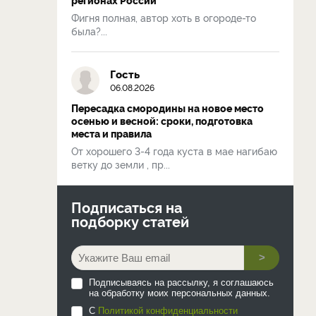
Фигня полная, автор хоть в огороде-то
была?...
Гость
06.08.2026
Пересадка смородины на новое место
осенью и весной: сроки, подготовка
места и правила
От хорошего 3-4 года куста в мае нагибаю
ветку до земли , пр...
Подписаться на
подборку статей
>
Подписываясь на рассылку, я соглашаюсь
на обработку моих персональных данных.
С
Политикой конфиденциальности