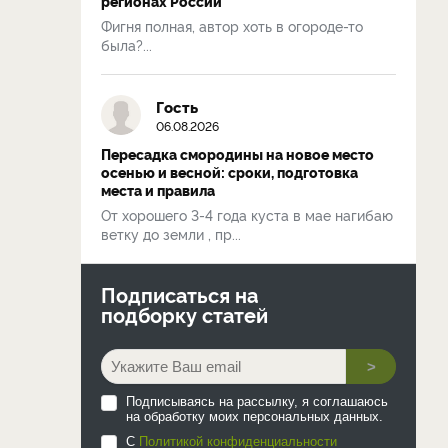
регионах России
Фигня полная, автор хоть в огороде-то
была?...
Гость
06.08.2026
Пересадка смородины на новое место
осенью и весной: сроки, подготовка
места и правила
От хорошего 3-4 года куста в мае нагибаю
ветку до земли , пр...
Подписаться на
подборку статей
>
Подписываясь на рассылку, я соглашаюсь
на обработку моих персональных данных.
С
Политикой конфиденциальности