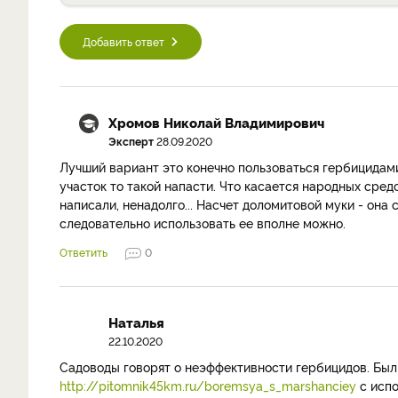
Добавить ответ
Хромов Николай Владимирович
Эксперт
28.09.2020
Лучший вариант это конечно пользоваться гербицидами
участок то такой напасти. Что касается народных средс
написали, ненадолго... Насчет доломитовой муки - она 
следовательно использовать ее вполне можно.
Ответить
0
Наталья
22.10.2020
Садоводы говорят о неэффективности гербицидов. Был
http://pitomnik45km.ru/boremsya_s_marshanciey
с испо