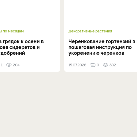
ы по месяцам
Декоративные растения
 грядок к осени в
Черенкование гортензий в 
осев сидератов и
пошаговая инструкция по
удобрений
укоренению черенков
1
204
15.07.2026
0
832