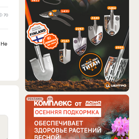
70
 Не
РЕКЛАМА