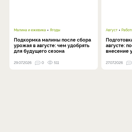
Малина и ежевика
Ягоды
Август
Работ
Подкормка малины после сбора
Подготовка
урожая в августе: чем удобрять
августе: п
для будущего сезона
внесение 
29.07.2026
0
511
27.07.2026