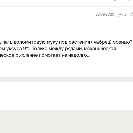
28.09.2020
2
пать доломитовую муку под растения ( чабрец) осенью?
м уксуса 9%. Только между рядами, механическая
еское рыхление помогает не надолго...