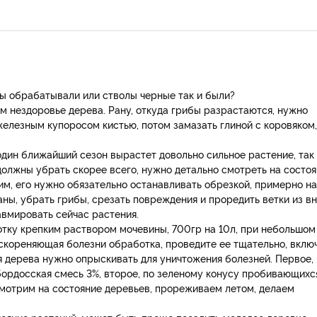
 вы обрабатывали или стволы черные так и были?
м нездоровье дерева. Рану, откуда грибы разрастаются, нужно
железным купоросом кистью, потом замазать глиной с коровяком,
а один ближайший сезон вырастет довольно сильное растение, так
должны убрать скорее всего, нужно детально смотреть на состо
м, его нужно обязательно останавливать обрезкой, примерно на
аны, убрать грибы, срезать повреждения и проредить ветки из в
авмировать сейчас растения.
отку крепким раствором мочевины, 700гр на 10л, при небольшом
искореняющая болезни обработка, проведите ее тщательно, вклю
я дерева нужно опрыскивать для уничтожения болезней. Первое,
ордосская смесь 3%, второе, по зеленому конусу пробивающихс
 смотрим на состояние деревьев, прореживаем летом, делаем