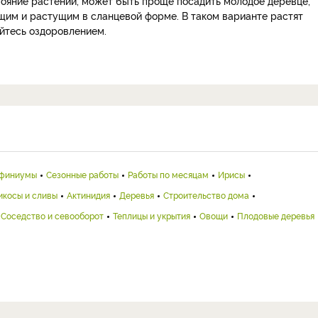
тояние растений, может быть проще посадить молодое деревце,
ющим и растущим в сланцевой форме. В таком варианте растят
айтесь оздоровлением.
финиумы
Сезонные работы
Работы по месяцам
Ирисы
икосы и сливы
Актинидия
Деревья
Строительство дома
Соседство и севооборот
Теплицы и укрытия
Овощи
Плодовые деревья