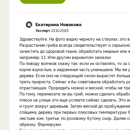
Екатерина Новикова
Эксперт
23.10.2023
Здравствуйте. На фото видно черноту на стволах, это
Разрастание гриба всегда свидетельствует о серьезно
зачистить до здоровой ткани, обработать медным или 
например, 1:1. Или другим вариантом замазки.
По поводу волчков скажу так: если их оставлять, то з
корни взрослые, а надземная часть уменьшена. Мы ее 
дерева. Если оно на следующий сезон вырастет больши
треть прироста. Сейчас я бы советовала обработать р
отрастающих. Проредить можно и весной, чтобы не тр
По тому, перенесете ли вы гриб, можно сделать обраб
плюсе на улице это еще успеете сейчас сделать. Это 
и грунт вокруг деревьев. Затем весной до пробуждени
спящему дереву при первых плюсовых температурах б
листьев хом, третье, по розовому бутону скор. Далее
обрезку. Формируем.