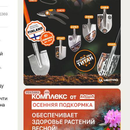
1369
т
ый
,
ду
РЕКЛАМА
очти
 на