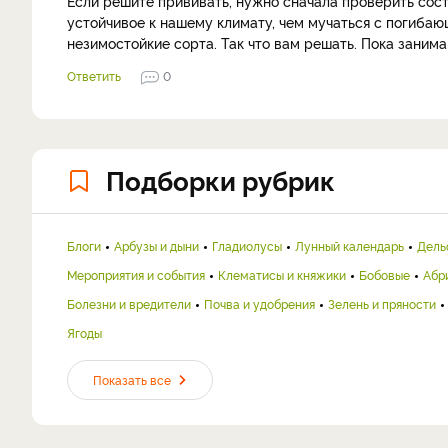
Если решите прививать, нужно сначала проверить сос
устойчивое к нашему климату, чем мучаться с погиба
незимостойкие сорта. Так что вам решать. Пока заним
Ответить
0
Подборки рубрик
Блоги
Арбузы и дыни
Гладиолусы
Лунный календарь
Дель
Мероприятия и события
Клематисы и княжики
Бобовые
Абр
Болезни и вредители
Почва и удобрения
Зелень и пряности
Ягоды
Показать все