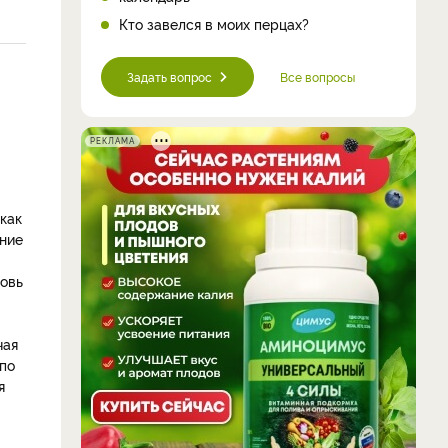
Кто завелся в моих перцах?
Задать вопрос
Все вопросы
РЕКЛАМА
 как
яние
новь
чая
 по
я