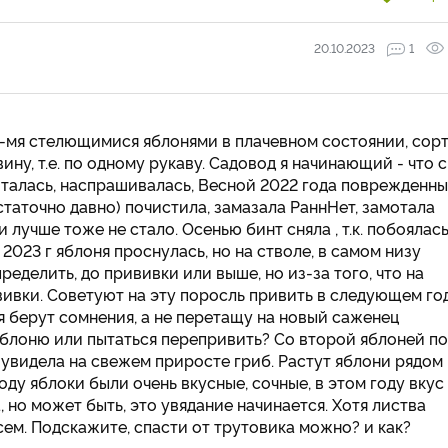
20.10.2023
1
 2-мя стелющимися яблонями в плачевном состоянии, сор
ну, т.е. по одному рукаву. Садовод я начинающий - что с
читалась, наспрашивалась, Весной 2022 года поврежденн
статочно давно) почистила, замазала РаннНет, замотала
и лучше тоже не стало. Осенью бинт сняла , т.к. побоялась
й 2023 г яблоня проснулась, но на стволе, в самом низу
ределить, до прививки или выше, но из-за того, что на
вивки. Советуют на эту поросль привить в следующем го
ня берут сомнения, а не перетащу на новый саженец
яблоню или пытаться перепривить? Со второй яблоней п
 увидела на свежем приросте гриб. Растут яблони рядом
ду яблоки были очень вкусные, сочные, в этом году вкус
, но может быть, это увядание начинается. Хотя листва
сем. Подскажите, спасти от трутовика можно? и как?