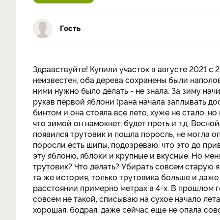
Гость
Здравствуйте! Купили участок в августе 2021 с
неизвестен, оба дерева сохранены были наполови
ними нужно было делать - не знала. За зиму на
рукав первой яблони (рана начала заплывать до
бинтом и она стояла все лето, хуже не стало, но 
что зимой он намокнет, будет преть и т.д. Весно
появился трутовик и пошла поросль, не могла оп
поросли есть шипы, подозреваю, что это до при
эту яблоню, яблоки и крупные и вкусные. Но ме
трутовик? Что делать? Убирать совсем старую 
та же история, только трутовика больше и даже
расстоянии примерно метрах в 4-х. В прошлом го
совсем не такой, списываю на сухое начало лета
хорошая, бодрая, даже сейчас еще не опала сов