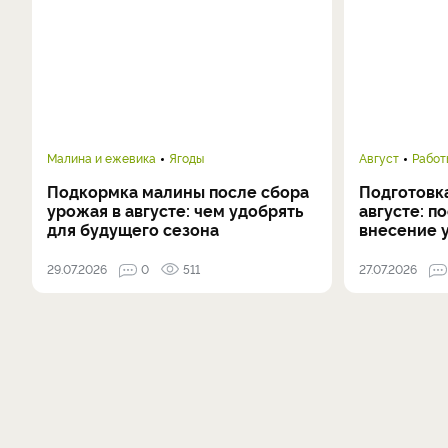
Малина и ежевика
Ягоды
Август
Работ
Подкормка малины после сбора
Подготовка
урожая в августе: чем удобрять
августе: п
для будущего сезона
внесение 
29.07.2026
0
511
27.07.2026