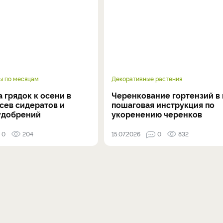
ы по месяцам
Декоративные растения
 грядок к осени в
Черенкование гортензий в 
осев сидератов и
пошаговая инструкция по
удобрений
укоренению черенков
0
204
15.07.2026
0
832