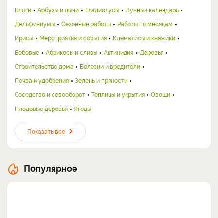
Блоги
Арбузы и дыни
Гладиолусы
Лунный календарь
Дельфиниумы
Сезонные работы
Работы по месяцам
Ирисы
Мероприятия и события
Клематисы и княжики
Бобовые
Абрикосы и сливы
Актинидия
Деревья
Строительство дома
Болезни и вредители
Почва и удобрения
Зелень и пряности
Соседство и севооборот
Теплицы и укрытия
Овощи
Плодовые деревья
Ягоды
Показать все
Популярное