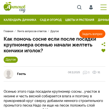
КАЛЕНДАРЬ ДАЧНИКА
САД И ОГОРОД
ЦВЕТЫ И РАСТЕНИЯ
ДАЧНЫ
Главная
Лента вопросов-ответов
Другое
Задать вопрос
Как помочь сосне если после посадки
крупномера осенью начали желтеть
кончики иголок?
Другое
08.11.2025
1
91
Гость
Осенью этого года посадили крупномер сосны....участок в
низине и часть весной собирается влага и поэтому в
прикорневой круг сверху добавили немного строительного
промытого песка.Надо ли еще на песок положить слой