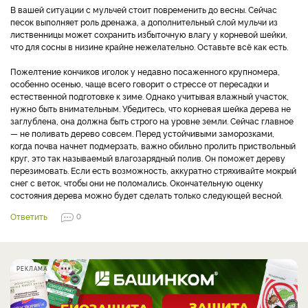
В вашей ситуации с мульчей стоит повременить до весны. Сейчас
песок выполняет роль дренажа, а дополнительный слой мульчи из
лиственницы может сохранить избыточную влагу у корневой шейки,
что для сосны в низине крайне нежелательно. Оставьте всё как есть.
Пожелтение кончиков иголок у недавно посаженного крупномера,
особенно осенью, чаще всего говорит о стрессе от пересадки и
естественной подготовке к зиме. Однако учитывая влажный участок,
нужно быть внимательным. Убедитесь, что корневая шейка дерева не
заглублена, она должна быть строго на уровне земли. Сейчас главное
— не поливать дерево совсем. Перед устойчивыми заморозками,
когда почва начнет подмерзать, важно обильно пролить приствольный
круг, это так называемый влагозарядный полив. Он поможет дереву
перезимовать. Если есть возможность, аккуратно стряхивайте мокрый
снег с веток, чтобы они не поломались. Окончательную оценку
состояния дерева можно будет сделать только следующей весной.
Ответить
0
РЕКЛАМА