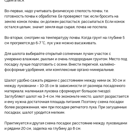
Во-первых, надо учитывать физическую спелость почвы, т.е.
готовность почвы к обработке. Ее проверяют так: если бросить на
землю комок почвы, он должен распасться, рассыпаться. Если комок
остался целым, значит земля еще сырая, почва не поспела.
Во-вторых, смотрим на температуру почвы. Когда грунт на глубине 5
см прогреется до 6-7 °C, лук уже можно высаживать.
Для шалота выбирайте открытый солнечным лучам участок с
умеренно влажным, рыхлым и очень плодородным грунтом. Место под
посадку лучше подготовить с осени. Внести перегной, калийно-
фосфорные удобрения, или комплексные органо-минеральные.
Шалот удобно сажать рядами с расстоянием между ними ок. 30 см и
между луковками – 10-15 см (в зависимости от размера посадочного
материала: маленькая луковка сформирует большое гнездо).
Заглубляют шалот на 3-4 см. Не экономьте место, шалот разрастается
и ему нужна достаточная площадь питания. Поэтому схема посадки
более разреженная, чем при посадке репчатого лука. При загущенных
посадках, шалот уродится мелким.
Практикуется и другая схема посадки: расстояние между луковицами
и рядами 20 см, заделка на глубину до 8 см.