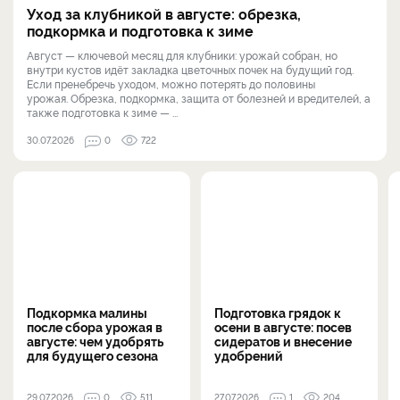
Уход за клубникой в августе: обрезка,
подкормка и подготовка к зиме
Август — ключевой месяц для клубники: урожай собран, но
внутри кустов идёт закладка цветочных почек на будущий год.
Если пренебречь уходом, можно потерять до половины
урожая. Обрезка, подкормка, защита от болезней и вредителей, а
также подготовка к зиме — ...
30.07.2026
0
722
Подкормка малины
Подготовка грядок к
после сбора урожая в
осени в августе: посев
августе: чем удобрять
сидератов и внесение
для будущего сезона
удобрений
29.07.2026
0
511
27.07.2026
1
204