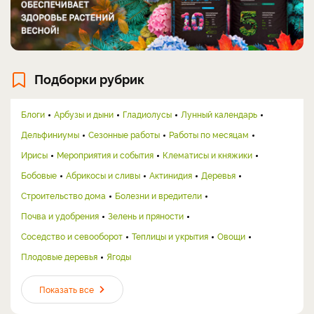
Подборки рубрик
Блоги
Арбузы и дыни
Гладиолусы
Лунный календарь
Дельфиниумы
Сезонные работы
Работы по месяцам
Ирисы
Мероприятия и события
Клематисы и княжики
Бобовые
Абрикосы и сливы
Актинидия
Деревья
Строительство дома
Болезни и вредители
Почва и удобрения
Зелень и пряности
Соседство и севооборот
Теплицы и укрытия
Овощи
Плодовые деревья
Ягоды
Показать все