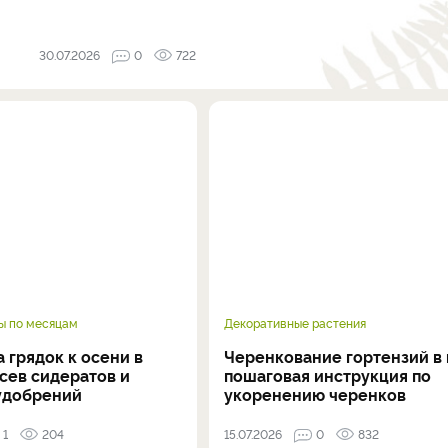
30.07.2026
0
722
ы по месяцам
Декоративные растения
 грядок к осени в
Черенкование гортензий в 
осев сидератов и
пошаговая инструкция по
удобрений
укоренению черенков
1
204
15.07.2026
0
832