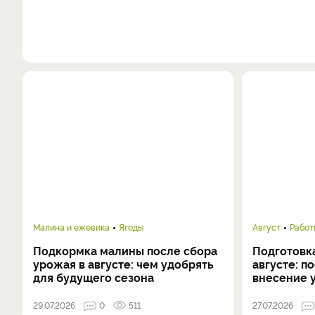
Малина и ежевика
Ягоды
Август
Работ
Подкормка малины после сбора
Подготовка
урожая в августе: чем удобрять
августе: п
для будущего сезона
внесение 
29.07.2026
0
511
27.07.2026