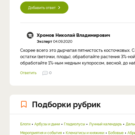
Добавить ответ
Хромов Николай Владимирович
Эксперт
04.09.2020
Скорее всего это дырчатая пятнистость косточковых. 
остатки (веточки, плоды), обработайте растения 3%-н
обработайте 1%-ным медным купоросом, весной, до наб
Ответить
0
Подборки рубрик
Блоги
Арбузы и дыни
Гладиолусы
Лунный календарь
Дель
Мероприятия и события
Клематисы и княжики
Бобовые
Абр