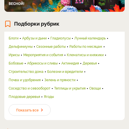
Подборки рубрик
Блоги
Арбузы и дыни
Гладиолусы
Лунный календарь
Дельфиниумы
Сезонные работы
Работы по месяцам
Ирисы
Мероприятия и события
Клематисы и княжики
Бобовые
Абрикосы и сливы
Актинидия
Деревья
Строительство дома
Болезни и вредители
Почва и удобрения
Зелень и пряности
Соседство и севооборот
Теплицы и укрытия
Овощи
Плодовые деревья
Ягоды
Показать все