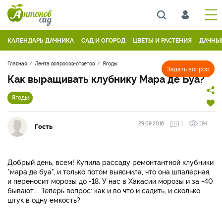
КАЛЕНДАРЬ ДАЧНИКА
САД И ОГОРОД
ЦВЕТЫ И РАСТЕНИЯ
ДАЧНЫ
Главная
Лента вопросов-ответов
Ягоды
Задать вопрос
Как выращивать клубнику Мара де Буа?
Ягоды
29.09.2016
1
194
Гость
Добрый день, всем! Купила рассаду ремонтантной клубники
"мара де буа", и только потом выяснила, что она шпалерная,
и переносит морозы до -18. У нас в Хакасии морозы и за -40
бывают.... Теперь вопрос: как и во что и садить, и сколько
штук в одну емкость?