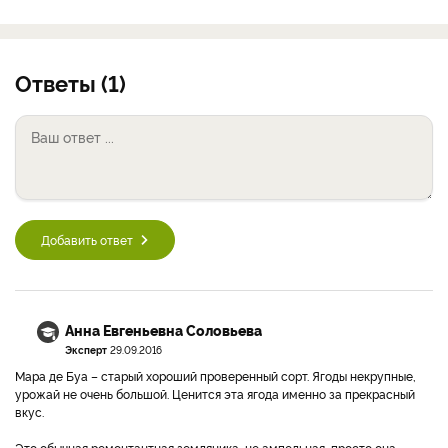
Ответы (1)
Добавить ответ
Анна Евгеньевна Соловьева
Эксперт
29.09.2016
Мара де Буа – старый хороший проверенный сорт. Ягоды некрупные,
урожай не очень большой. Ценится эта ягода именно за прекрасный
вкус.
Это обычная ремонтантная земляника, не ампельная, просто она