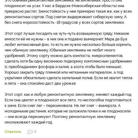
плодоносит на усах. У нас в Бердске (Новосибирская область) она
прекрасно растет. Зимостойкость у нее примерно такая же, как у всех
ремонтантных сортов. Под снегом выдерживает сибирскую зиму. А
без снега морозостойкость -18 градусов у всех сортов земляники.
Этот сорт лучше посадить на чуть-чуть возвышенную гряду. Никакие
емкости ей не нужны – в них она и подавно вымерзнет. Мара де Буа
любит интенсивный фон, то есть ее нужно несколько больше кормить,
чем обычную землянику. (Обычная земляника не любит много
удобрений). Этому сорту можно дать компоста, микроэлементов,
сделать хотя бы одну весеннюю подкормку комплексным удобрением
(с преобладанием фосфора и калия, а азота чтобы было меньше).
Хорошо закрыть гряду пленкой или нетканным материалом, а под
укрытием обязательно сделать капельный полив. Если ей хватит тепла
и лета – она спокойно даст два урожая.
Этот сорт, как и любую ремонтантную землянику, меняют каждый год.
Если она цветет и плодоносит все лето, то неспособна подготовиться
к зиме. Если снег лег – перезимовала. Не лег снег – вымерзла. А
молоденькие растения, которые не заложили почки и не плодоносили
– они всегда перезимуют. Поэтому ремонтантную землянику
омолаживают каждый год.
Ответить
0