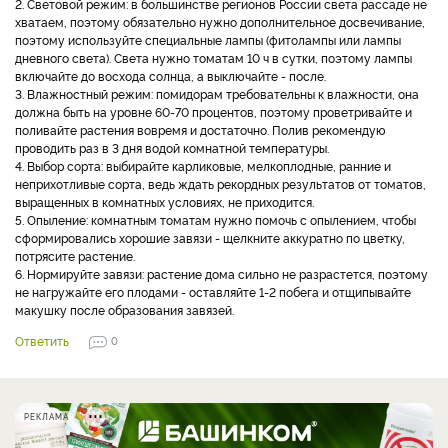
2. Световой режим: в большинстве регионов России света рассаде не
хватаем, поэтому обязательно нужно дополнительное досвечивание,
поэтому используйте специальные лампы (фитолампы или лампы
дневного света). Света нужно томатам 10 ч в сутки, поэтому лампы
включайте до восхода солнца, а выключайте - после.
3. Влажностный режим: помидорам требовательны к влажности, она
должна быть на уровне 60-70 процентов, поэтому проветривайте и
поливайте растения вовремя и достаточно. Полив рекомендую
проводить раз в 3 дня водой комнатной температуры.
4. Выбор сорта: выбирайте карликовые, мелкоплодные, ранние и
неприхотливые сорта, ведь ждать рекордных результатов от томатов,
выращенных в комнатных условиях, не приходится.
5. Опыление: комнатным томатам нужно помочь с опылением, чтобы
сформировались хорошие завязи - щелкните аккуратно по цветку,
потрясите растение.
6. Нормируйте завязи: растение дома сильно не разрастется, поэтому
не нагружайте его плодами - оставляйте 1-2 побега и отщипывайте
макушку после образования завязей.
Ответить
0
РЕКЛАМА