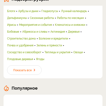
Блоги
Арбузы и дыни
Гладиолусы
Лунный календарь
Дельфиниумы
Сезонные работы
Работы по месяцам
Ирисы
Мероприятия и события
Клематисы и княжики
Бобовые
Абрикосы и сливы
Актинидия
Деревья
Строительство дома
Болезни и вредители
Почва и удобрения
Зелень и пряности
Соседство и севооборот
Теплицы и укрытия
Овощи
Плодовые деревья
Ягоды
Показать все
Популярное