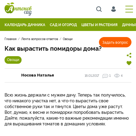
КАЛЕНДАРЬ ДАЧНИКА
САД И ОГОРОД
ЦВЕТЫ И РАСТЕНИЯ
ДАЧНЫ
Главная
Лента вопросов-ответов
Овощи
Задать вопрос
Как вырастить помидоры дома?
Овощи
Носова Наталья
16.01.2017
1
4
Всю жизнь держали с мужем дачу. Теперь так получилось,
что никакого участка нет, а что-то вырастить свое
собственное руки так и тянутся. Цветы дома уже растут.
Вот, думаю, к весне и помидорки попробовать вырастить.
Дайте, пожалуйста, какие-то важные рекомендации именно
для выращивания томатов в домашних условиях.