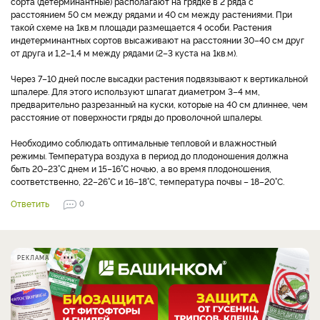
сорта (детерминантные) располагают на грядке в 2 ряда с
расстоянием 50 см между рядами и 40 см между растениями. При
такой схеме на 1кв.м площади размещается 4 особи. Растения
индетерминантных сортов высаживают на расстоянии 30–40 см друг
от друга и 1,2–1,4 м между рядами (2–3 куста на 1кв.м).
Через 7–10 дней после высадки растения подвязывают к вертикальной
шпалере. Для этого используют шпагат диаметром 3–4 мм,
предварительно разрезанный на куски, которые на 40 см длиннее, чем
расстояние от поверхности гряды до проволочной шпалеры.
Необходимо соблюдать оптимальные тепловой и влажностный
режимы. Температура воздуха в период до плодоношения должна
быть 20–23°С днем и 15–16°С ночью, а во время плодоношения,
соответственно, 22–26°С и 16–18°С, температура почвы – 18–20°С.
Ответить
0
РЕКЛАМА