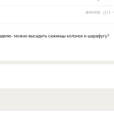
19.04.2021
1
еделю- можно высадить саженцы колонок и шарафугу?