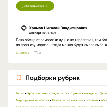
Добавить ответ
Хромов Николай Владимирович
Эксперт
19.04.2021
Пока обещают заморозки лучше не торопиться, тем бол
по прогнозу мороза и тогда можно будет смело высажи
Ответить
0
Подборки рубрик
Блоги
Арбузы и дыни
Гладиолусы
Лунный календарь
Дель
Мероприятия и события
Клематисы и княжики
Бобовые
Абр
Болезни и вредители
Почва и удобрения
Зелень и пряности