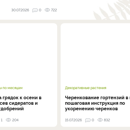
30.07.2026
0
722
ы по месяцам
Декоративные растения
 грядок к осени в
Черенкование гортензий в 
осев сидератов и
пошаговая инструкция по
удобрений
укоренению черенков
1
204
15.07.2026
0
832