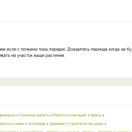
ее если с почками пока порядок. Дождитесь периода когда не бу
вать на участок ваши растения.
финиумы
Сезонные работы
Работы по месяцам
Ирисы
икосы и сливы
Актинидия
Деревья
Строительство дома
Соседство и севооборот
Теплицы и укрытия
Овощи
Плодовые деревья