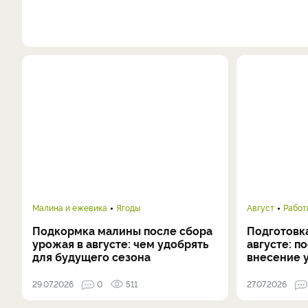
Малина и ежевика
Ягоды
Август
Работ
Подкормка малины после сбора
Подготовка
урожая в августе: чем удобрять
августе: п
для будущего сезона
внесение 
29.07.2026
0
511
27.07.2026