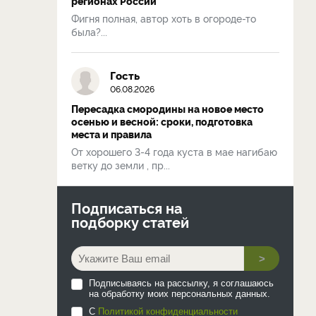
регионах России
Фигня полная, автор хоть в огороде-то
была?...
Гость
06.08.2026
Пересадка смородины на новое место
осенью и весной: сроки, подготовка
места и правила
От хорошего 3-4 года куста в мае нагибаю
ветку до земли , пр...
Подписаться на
подборку статей
>
Подписываясь на рассылку, я соглашаюсь
на обработку моих персональных данных.
С
Политикой конфиденциальности