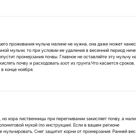
шего проживания мульча малине не нужна, она даже может нанес
мой мульчи, то при условии ее удаления в весенний период ниче
допустит промерзания почвы. Главное не оставляйте эту мульчу н
ислять почву и расходовать азот из грунта.Что касается сроков,
в конце ноября.
 но кора лиственницы при перегнивании закисляет почву, а мал
оломитовой мукой (по инструкции). Если в вашем регионе
е мульчировать. Снег защитит корни от промерзания. Ранней ве