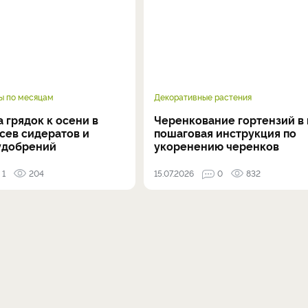
ы по месяцам
Декоративные растения
 грядок к осени в
Черенкование гортензий в 
осев сидератов и
пошаговая инструкция по
удобрений
укоренению черенков
1
204
15.07.2026
0
832