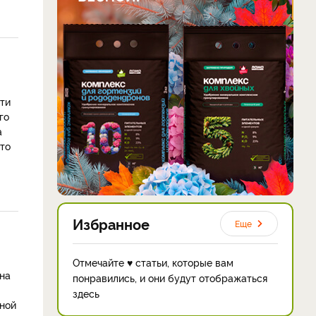
ти
го
а
 то
Избранное
Еще
Отмечайте ♥ статьи, которые вам
ина
понравились, и они будут отображаться
здесь
сной