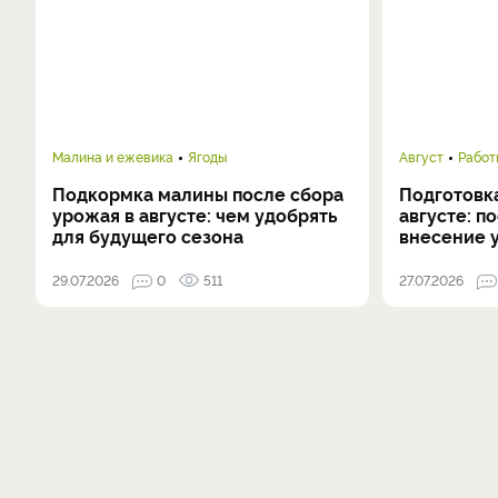
Малина и ежевика
Ягоды
Август
Работ
Подкормка малины после сбора
Подготовка
урожая в августе: чем удобрять
августе: п
для будущего сезона
внесение 
29.07.2026
0
511
27.07.2026