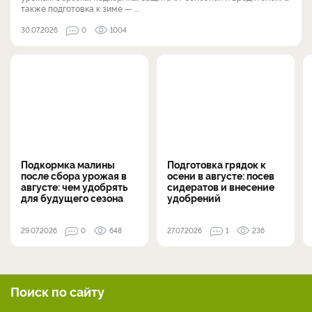
также подготовка к зиме — ...
30.07.2026
0
1004
Подкормка малины
Подготовка грядок к
после сбора урожая в
осени в августе: посев
августе: чем удобрять
сидератов и внесение
для будущего сезона
удобрений
29.07.2026
0
648
27.07.2026
1
236
Поиск по сайту