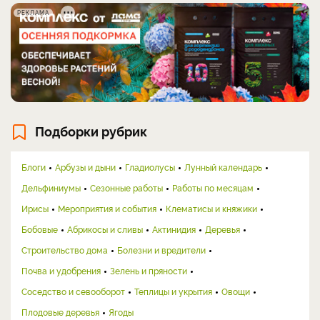
РЕКЛАМА
Подборки рубрик
Блоги
Арбузы и дыни
Гладиолусы
Лунный календарь
Дельфиниумы
Сезонные работы
Работы по месяцам
Ирисы
Мероприятия и события
Клематисы и княжики
Бобовые
Абрикосы и сливы
Актинидия
Деревья
Строительство дома
Болезни и вредители
Почва и удобрения
Зелень и пряности
Соседство и севооборот
Теплицы и укрытия
Овощи
Плодовые деревья
Ягоды