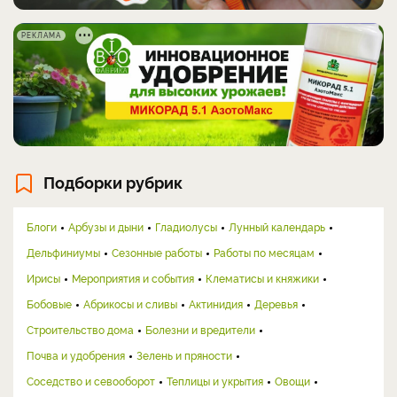
РЕКЛАМА
Подборки рубрик
Блоги
Арбузы и дыни
Гладиолусы
Лунный календарь
Дельфиниумы
Сезонные работы
Работы по месяцам
Ирисы
Мероприятия и события
Клематисы и княжики
Бобовые
Абрикосы и сливы
Актинидия
Деревья
Строительство дома
Болезни и вредители
Почва и удобрения
Зелень и пряности
Соседство и севооборот
Теплицы и укрытия
Овощи