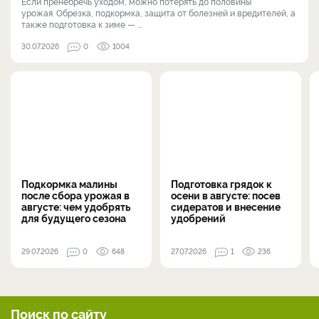
Если пренебречь уходом, можно потерять до половины
урожая. Обрезка, подкормка, защита от болезней и вредителей, а
также подготовка к зиме — ...
30.07.2026
0
1004
Подкормка малины
Подготовка грядок к
после сбора урожая в
осени в августе: посев
августе: чем удобрять
сидератов и внесение
для будущего сезона
удобрений
29.07.2026
0
648
27.07.2026
1
236
Поиск по сайту