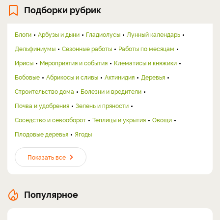
Подборки рубрик
Блоги
Арбузы и дыни
Гладиолусы
Лунный календарь
Дельфиниумы
Сезонные работы
Работы по месяцам
Ирисы
Мероприятия и события
Клематисы и княжики
Бобовые
Абрикосы и сливы
Актинидия
Деревья
Строительство дома
Болезни и вредители
Почва и удобрения
Зелень и пряности
Соседство и севооборот
Теплицы и укрытия
Овощи
Плодовые деревья
Ягоды
Показать все
Популярное