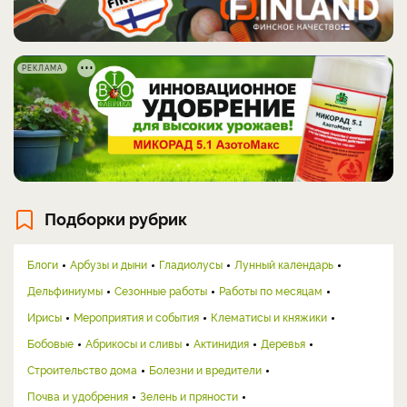
РЕКЛАМА
Подборки рубрик
Блоги
Арбузы и дыни
Гладиолусы
Лунный календарь
Дельфиниумы
Сезонные работы
Работы по месяцам
Ирисы
Мероприятия и события
Клематисы и княжики
Бобовые
Абрикосы и сливы
Актинидия
Деревья
Строительство дома
Болезни и вредители
Почва и удобрения
Зелень и пряности