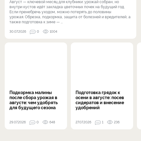
Август — ключевой месяц для клубники: урожай собран, но
внутри кустов идёт закладка цветочных почек на будущий год.
Если пренебречь уходом, можно потерять до половины
урожая. Обрезка, подкормка, защита от болезней и вредителей, а
также подготовка к зиме — ...
30.07.2026
0
1004
Подкормка малины
Подготовка грядок к
после сбора урожая в
осени в августе: посев
августе: чем удобрять
сидератов и внесение
для будущего сезона
удобрений
29.07.2026
0
648
27.07.2026
1
236