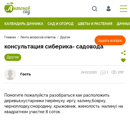
КАЛЕНДАРЬ ДАЧНИКА
САД И ОГОРОД
ЦВЕТЫ И РАСТЕНИЯ
ДАЧНЫ
Главная
Лента вопросов-ответов
Другое
Задать вопрос
консультация сиберика- садовода
Другое
24.02.2020
1
1797
Гость
Помогите пожалуйста разобраться как расположить
деревья,кустарники (черёмуху. иргу, калину,боярку,
черноплодку,смородину, крыжовник, жимолость. малину) на
квадратном участке 8 соток.