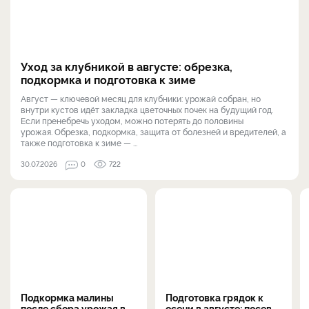
Уход за клубникой в августе: обрезка,
подкормка и подготовка к зиме
Август — ключевой месяц для клубники: урожай собран, но
внутри кустов идёт закладка цветочных почек на будущий год.
Если пренебречь уходом, можно потерять до половины
урожая. Обрезка, подкормка, защита от болезней и вредителей, а
также подготовка к зиме — ...
30.07.2026
0
722
Подкормка малины
Подготовка грядок к
после сбора урожая в
осени в августе: посев