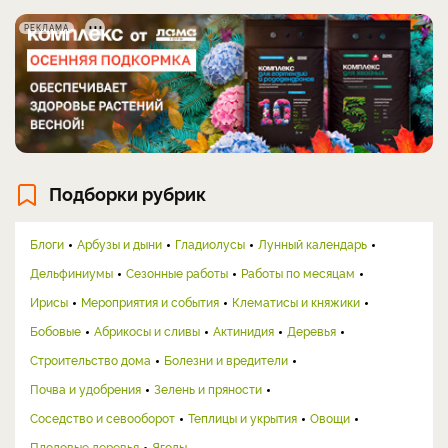
РЕКЛАМА
Подборки рубрик
Блоги
Арбузы и дыни
Гладиолусы
Лунный календарь
Дельфиниумы
Сезонные работы
Работы по месяцам
Ирисы
Мероприятия и события
Клематисы и княжики
Бобовые
Абрикосы и сливы
Актинидия
Деревья
Строительство дома
Болезни и вредители
Почва и удобрения
Зелень и пряности
Соседство и севооборот
Теплицы и укрытия
Овощи
Плодовые деревья
Ягоды