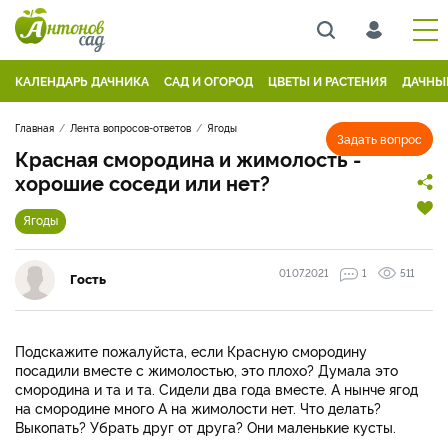
КАЛЕНДАРЬ ДАЧНИКА
САД И ОГОРОД
ЦВЕТЫ И РАСТЕНИЯ
ДАЧНЫ
Главная
Лента вопросов-ответов
Ягоды
Задать вопрос
Красная смородина и жимолость -
хорошие соседи или нет?
Ягоды
01.07.2021
1
511
Гость
Подскажите пожалуйста, если Красную смородину
посадили вместе с жимолостью, это плохо? Думала это
смородина и та и та. Сидели два года вместе. А нынче ягод
на смородине много А на жимолости нет. Что делать?
Выкопать? Убрать друг от друга? Они маленькие кусты.