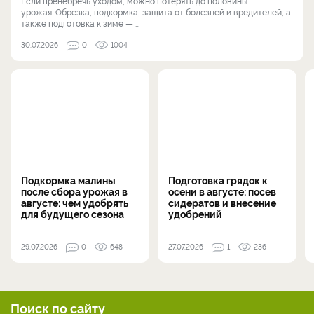
Если пренебречь уходом, можно потерять до половины
урожая. Обрезка, подкормка, защита от болезней и вредителей, а
также подготовка к зиме — ...
30.07.2026
0
1004
Подкормка малины
Подготовка грядок к
после сбора урожая в
осени в августе: посев
августе: чем удобрять
сидератов и внесение
для будущего сезона
удобрений
29.07.2026
0
648
27.07.2026
1
236
Поиск по сайту