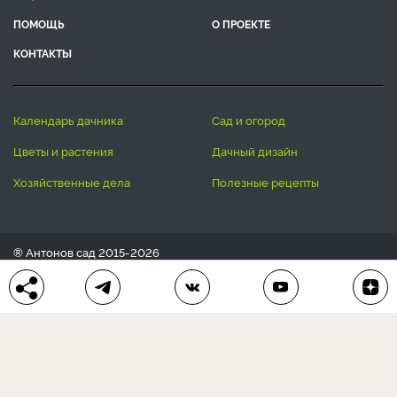
ПОМОЩЬ
О ПРОЕКТЕ
КОНТАКТЫ
календарь дачника
сад и огород
цветы и растения
дачный дизайн
хозяйственные дела
полезные рецепты
® Антонов сад 2015-2026
Политика конфиденциальности
Пользовательское соглашение
Другие наши проекты:
Сканворды
online
Любое использование материала допускается только с
письменного согласия редакции