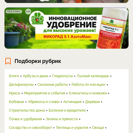
РЕКЛАМА
Подборки рубрик
Блоги
Арбузы и дыни
Гладиолусы
Лунный календарь
Дельфиниумы
Сезонные работы
Работы по месяцам
Ирисы
Мероприятия и события
Клематисы и княжики
Бобовые
Абрикосы и сливы
Актинидия
Деревья
Строительство дома
Болезни и вредители
Почва и удобрения
Зелень и пряности
Соседство и севооборот
Теплицы и укрытия
Овощи