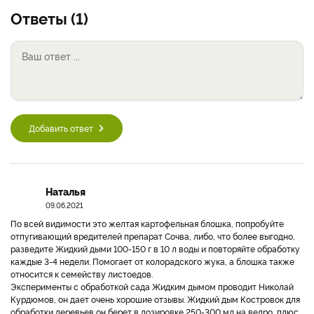
Ответы (1)
Добавить ответ
Наталья
09.06.2021
По всей видимости это желтая картофельная блошка, попробуйте
отпугивающий вредителей препарат Сочва, либо, что более выгодно,
разведите Жидкий дыми 100-150 г в 10 л воды и повторяйте обработку
каждые 3-4 недели. Помогает от колорадского жука, а блошка также
относится к семейству листоедов.
Эксперименты с обработкой сада Жидким дымом проводит Николай
Курдюмов, он дает очень хорошие отзывы. Жидкий дым Костровок для
обработки деревьев он берет в дозировке 250-300 мл на ведро, плюс