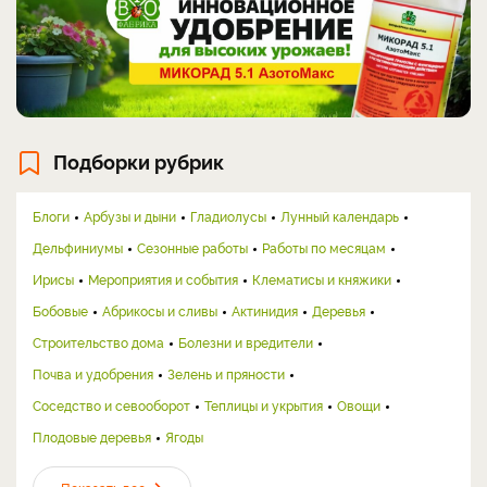
Подборки рубрик
Блоги
Арбузы и дыни
Гладиолусы
Лунный календарь
Дельфиниумы
Сезонные работы
Работы по месяцам
Ирисы
Мероприятия и события
Клематисы и княжики
Бобовые
Абрикосы и сливы
Актинидия
Деревья
Строительство дома
Болезни и вредители
Почва и удобрения
Зелень и пряности
Соседство и севооборот
Теплицы и укрытия
Овощи
Плодовые деревья
Ягоды