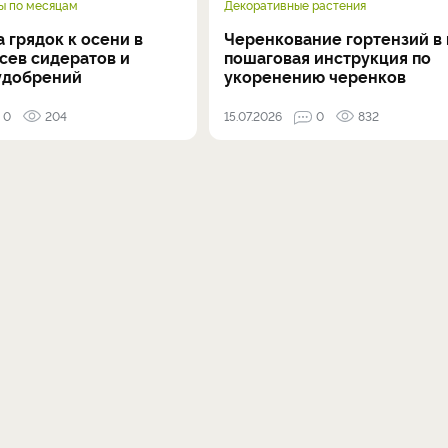
ы по месяцам
Декоративные растения
 грядок к осени в
Черенкование гортензий в 
осев сидератов и
пошаговая инструкция по
удобрений
укоренению черенков
0
204
15.07.2026
0
832