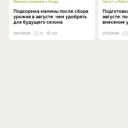
Малина и ежевика
Ягоды
Август
Работ
Подкормка малины после сбора
Подготовка
урожая в августе: чем удобрять
августе: п
для будущего сезона
внесение 
29.07.2026
0
511
27.07.2026