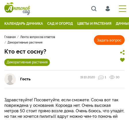
КАЛЕНДАРЬ ДАЧНИКА
САД И ОГОРОД
ЦВЕТЫ И РАСТЕНИЯ
ДАЧНЫ
Главная
Лента вопросов-ответов
Задать вопрос
Декоративные растения
Кто ест сосну?
Декоративные растения
19.10.2020
1
30
Гость
Здравствуйте! Посоветуйте, если сможете. Сосна вот так
повреждена у основания. Короеда нет. Очень высокая
метров 50 стоит прямо возле дома. Очень боюсь, что упадёт,
но так не хочется пилить((( вдруг можно чем-то помочь ей