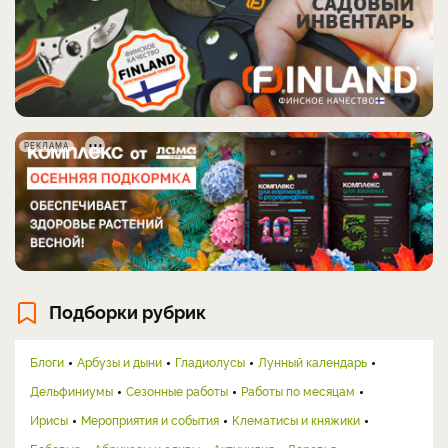
РЕКЛАМА
Подборки рубрик
Блоги
Арбузы и дыни
Гладиолусы
Лунный календарь
Дельфиниумы
Сезонные работы
Работы по месяцам
Ирисы
Мероприятия и события
Клематисы и княжики