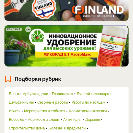
РЕКЛАМА
Подборки рубрик
Блоги
Арбузы и дыни
Гладиолусы
Лунный календарь
Дельфиниумы
Сезонные работы
Работы по месяцам
Ирисы
Мероприятия и события
Клематисы и княжики
Бобовые
Абрикосы и сливы
Актинидия
Деревья
Строительство дома
Болезни и вредители