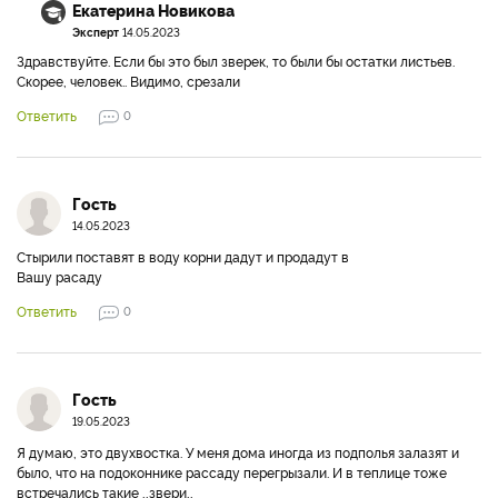
Екатерина Новикова
Эксперт
14.05.2023
Здравствуйте. Если бы это был зверек, то были бы остатки листьев.
Скорее, человек.. Видимо, срезали
Ответить
0
Гость
14.05.2023
Стырили поставят в воду корни дадут и продадут в
Вашу расаду
Ответить
0
Гость
19.05.2023
Я думаю, это двухвостка. У меня дома иногда из подполья залазят и
было, что на подоконнике рассаду перегрызали. И в теплице тоже
встречались такие ,,звери,,