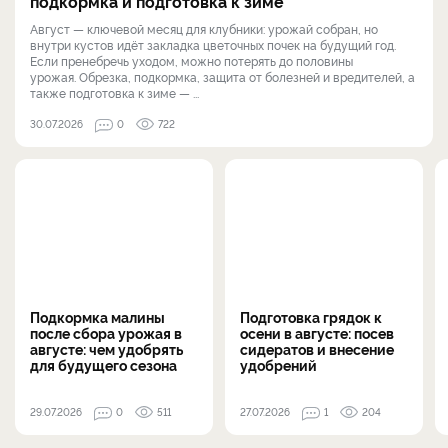
подкормка и подготовка к зиме
Август — ключевой месяц для клубники: урожай собран, но
внутри кустов идёт закладка цветочных почек на будущий год.
Если пренебречь уходом, можно потерять до половины
урожая. Обрезка, подкормка, защита от болезней и вредителей, а
также подготовка к зиме — ...
30.07.2026
0
722
Подкормка малины
Подготовка грядок к
после сбора урожая в
осени в августе: посев
августе: чем удобрять
сидератов и внесение
для будущего сезона
удобрений
29.07.2026
0
511
27.07.2026
1
204