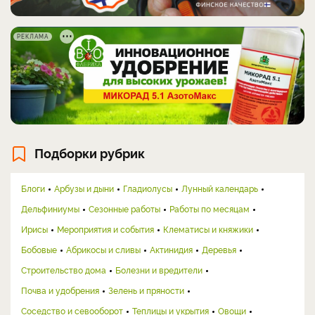
РЕКЛАМА
Подборки рубрик
Блоги
Арбузы и дыни
Гладиолусы
Лунный календарь
Дельфиниумы
Сезонные работы
Работы по месяцам
Ирисы
Мероприятия и события
Клематисы и княжики
Бобовые
Абрикосы и сливы
Актинидия
Деревья
Строительство дома
Болезни и вредители
Почва и удобрения
Зелень и пряности
Соседство и севооборот
Теплицы и укрытия
Овощи