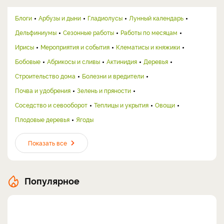
Блоги
Арбузы и дыни
Гладиолусы
Лунный календарь
Дельфиниумы
Сезонные работы
Работы по месяцам
Ирисы
Мероприятия и события
Клематисы и княжики
Бобовые
Абрикосы и сливы
Актинидия
Деревья
Строительство дома
Болезни и вредители
Почва и удобрения
Зелень и пряности
Соседство и севооборот
Теплицы и укрытия
Овощи
Плодовые деревья
Ягоды
Показать все
Популярное