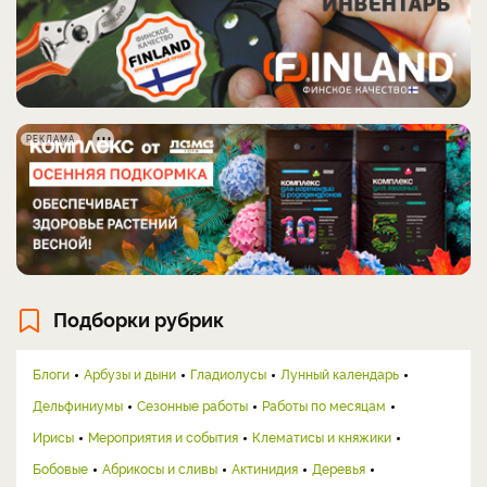
РЕКЛАМА
Подборки рубрик
Блоги
Арбузы и дыни
Гладиолусы
Лунный календарь
Дельфиниумы
Сезонные работы
Работы по месяцам
Ирисы
Мероприятия и события
Клематисы и княжики
Бобовые
Абрикосы и сливы
Актинидия
Деревья