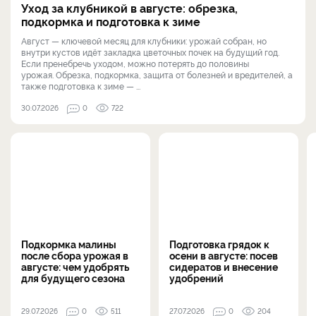
Уход за клубникой в августе: обрезка,
подкормка и подготовка к зиме
Август — ключевой месяц для клубники: урожай собран, но
внутри кустов идёт закладка цветочных почек на будущий год.
Если пренебречь уходом, можно потерять до половины
урожая. Обрезка, подкормка, защита от болезней и вредителей, а
также подготовка к зиме — ...
30.07.2026
0
722
Подкормка малины
Подготовка грядок к
после сбора урожая в
осени в августе: посев
августе: чем удобрять
сидератов и внесение
для будущего сезона
удобрений
29.07.2026
0
511
27.07.2026
0
204