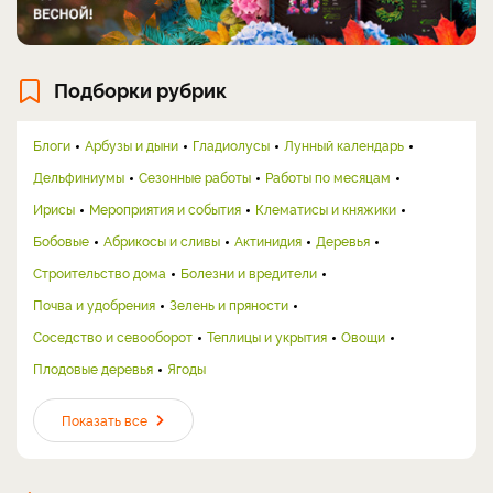
Подборки рубрик
Блоги
Арбузы и дыни
Гладиолусы
Лунный календарь
Дельфиниумы
Сезонные работы
Работы по месяцам
Ирисы
Мероприятия и события
Клематисы и княжики
Бобовые
Абрикосы и сливы
Актинидия
Деревья
Строительство дома
Болезни и вредители
Почва и удобрения
Зелень и пряности
Соседство и севооборот
Теплицы и укрытия
Овощи
Плодовые деревья
Ягоды
Показать все